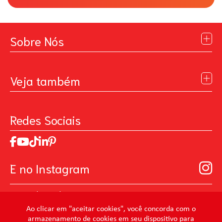
Sobre Nós
Institucional
Blog
Veja também
Contato
Política de Privacidade
Galeria de Inspiração
Perguntas Frequentes
Pintando o Futuro
Redes Sociais
Trabalhe Conosco
MasterChef
Relatório de Sustentabilidade 2025
Art Of Love
Código de ética
Loja Virtual B2B - Ferramentas para Pintura
Manual de Participação na Assembléia Digital para os
Seja um distribuidor de Limpeza Profissional
E no Instagram
Acionistas
Prevenir Não Dói
@mundocondor
@condorbeleza
Ao clicar em "aceitar cookies", você concorda com o
armazenamento de cookies em seu dispositivo para