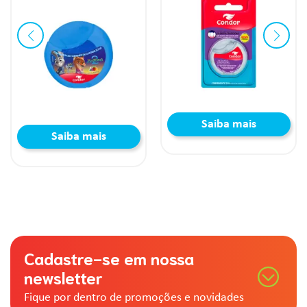
ais
Saiba mais
Saiba ma
Cadastre-se em nossa
newsletter
Fique por dentro de promoções e novidades