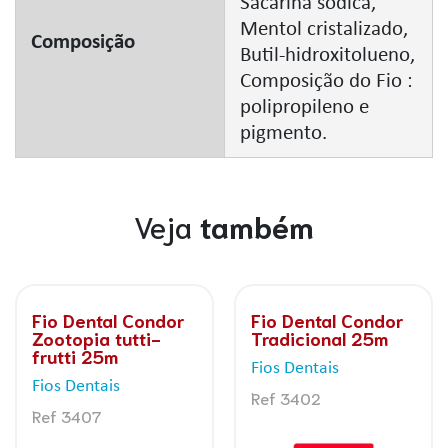
Sacarina sódica,
Mentol cristalizado,
Composição
Butil-hidroxitolueno,
Composição do Fio :
polipropileno e
pigmento.
Veja
também
Condor
Fio Dental Condor
Fio Dental C
l 25m
Snoopy
PIXAR
Fios Dentais
Fios Dentais
Ref 3406
Ref 3416