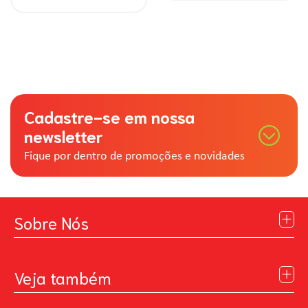
Cadastre-se em nossa
newsletter
Fique por dentro de promoções e novidades
Sobre Nós
Institucional
Blog
Veja também
Contato
Política de Privacidade
Galeria de Inspiração