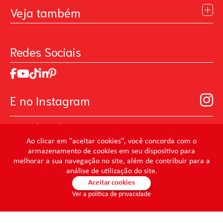
Blog
Veja também
Contato
Política de Privacidade
Galeria de Inspiração
Perguntas Frequentes
Pintando o Futuro
Redes Sociais
Trabalhe Conosco
MasterChef
Relatório de Sustentabilidade 2025
Art Of Love
Código de ética
Loja Virtual B2B - Ferramentas para Pintura
Manual de Participação na Assembléia Digital para os
Seja um distribuidor de Limpeza Profissional
E no Instagram
Acionistas
Prevenir Não Dói
@mundocondor
@condorbeleza
Ao clicar em "aceitar cookies", você concorda com o
armazenamento de cookies em seu dispositivo para
@condorlimpeza
melhorar a sua navegação no site, além de contribuir para a
@condorhigienebucal
análise de utilização do site.
@condorpinturaimobiliaria
Aceitar cookies
Ver a política de privacidade
@condorpinturaartistica
@condorlimpezaprofissional