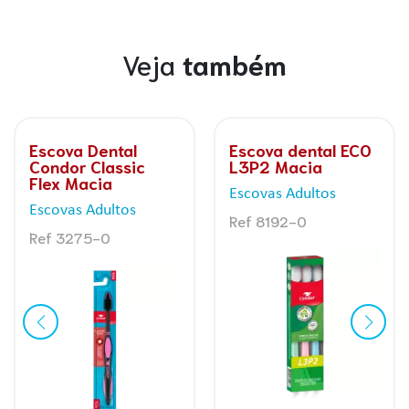
Veja
também
Escova dental ECO
Escova dental
E
L3P2 Macia
Condor Mickey e
C
Amigos Ultramacia
M
Escovas Adultos
Escovas Adultos
E
Ref 8192-0
Ref 8600-5
R