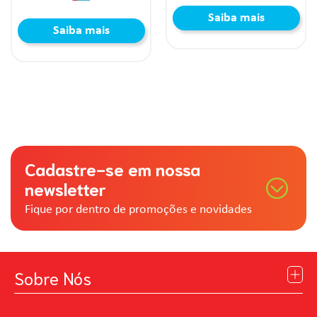
Saiba mais
Saiba mais
Cadastre-se em nossa
newsletter
Fique por dentro de promoções e novidades
Sobre Nós
Institucional