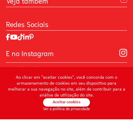
Veja também
Contato
Política de Privacidade
Galeria de Inspiração
Perguntas Frequentes
Pintando o Futuro
Redes Sociais
Trabalhe Conosco
MasterChef
Relatório de Sustentabilidade 2025
Art Of Love
Código de ética
Loja Virtual B2B - Ferramentas para Pintura
Manual de Participação na Assembléia Digital para os
Seja um distribuidor de Limpeza Profissional
E no Instagram
Acionistas
Prevenir Não Dói
@mundocondor
@condorbeleza
Ao clicar em "aceitar cookies", você concorda com o
armazenamento de cookies em seu dispositivo para
@condorlimpeza
melhorar a sua navegação no site, além de contribuir para a
@condorhigienebucal
análise de utilização do site.
@condorpinturaimobiliaria
Aceitar cookies
Ver a política de privacidade
@condorpinturaartistica
@condorlimpezaprofissional