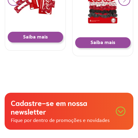
Saiba mais
Saiba mais
Cadastre-se em nossa
newsletter
Fique por dentro de promoções e novidades