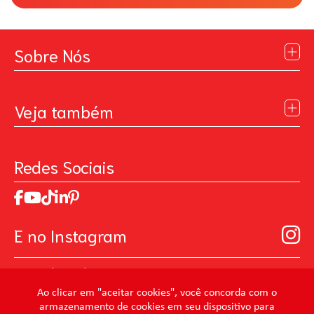
Sobre Nós
Institucional
Blog
Veja também
Contato
Política de Privacidade
Galeria de Inspiração
Perguntas Frequentes
Pintando o Futuro
Redes Sociais
Trabalhe Conosco
MasterChef
Relatório de Sustentabilidade 2025
Art Of Love
Código de ética
Loja Virtual B2B - Ferramentas para Pintura
Manual de Participação na Assembléia Digital para os
Seja um distribuidor de Limpeza Profissional
E no Instagram
Acionistas
Prevenir Não Dói
@mundocondor
@condorbeleza
Ao clicar em "aceitar cookies", você concorda com o
armazenamento de cookies em seu dispositivo para
@condorlimpeza