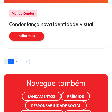
Mundo Condor
Condor lança nova identidade visual
Saiba mais
‹
1
2
3
4
›
Navegue também
LANÇAMENTOS
PRÊMIOS
RESPONSABILIDADE SOCIAL