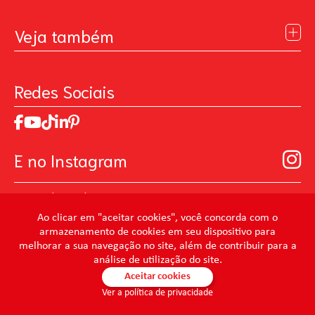
Institucional
Blog
Veja também
Contato
Política de Privacidade
Galeria de Inspiração
Perguntas Frequentes
Pintando o Futuro
Redes Sociais
Trabalhe Conosco
MasterChef
Relatório de Sustentabilidade 2025
Art Of Love
Código de ética
Loja Virtual B2B - Ferramentas para Pintura
Manual de Participação na Assembléia Digital para os
Seja um distribuidor de Limpeza Profissional
E no Instagram
Acionistas
Prevenir Não Dói
@mundocondor
@condorbeleza
Ao clicar em "aceitar cookies", você concorda com o
armazenamento de cookies em seu dispositivo para
@condorlimpeza
melhorar a sua navegação no site, além de contribuir para a
@condorhigienebucal
análise de utilização do site.
@condorpinturaimobiliaria
Aceitar cookies
Ver a política de privacidade
@condorpinturaartistica