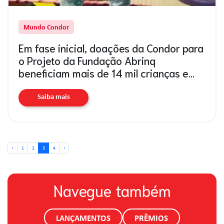
Mundo Condor
Em fase inicial, doações da Condor para
o Projeto da Fundação Abrinq
beneficiam mais de 14 mil crianças e
adolescentes
Saiba mais
‹
1
2
3
4
›
Navegue também
LANÇAMENTOS
PRÊMIOS