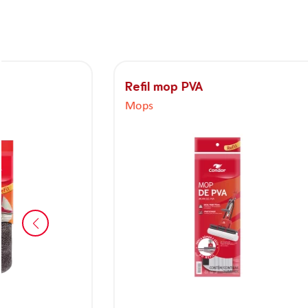
Refil mop PVA
Mop limp
Mops
Mops
Ref 1130R