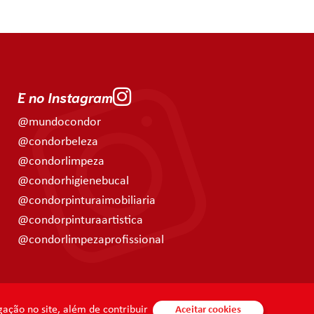
E no Instagram
@mundocondor
@condorbeleza
@condorlimpeza
@condorhigienebucal
@condorpinturaimobiliaria
@condorpinturaartistica
@condorlimpezaprofissional
ação no site, além de contribuir
Aceitar cookies