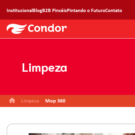
Institucional
Blog
B2B Pincéis
Pintando o Futuro
Contato
Limpeza
Limpeza
Mop 360