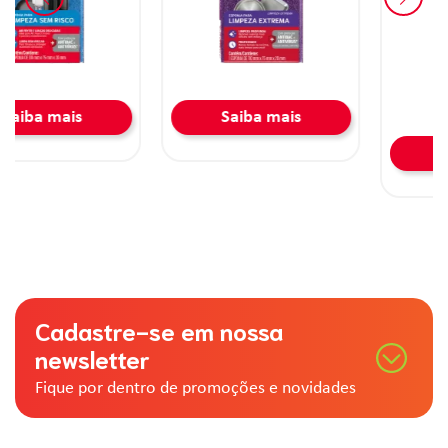
Saiba mais
Saiba mais
Cadastre-se em nossa
newsletter
Fique por dentro de promoções e novidades