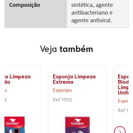
Composição
sintética, agente
antibacteriano e
agente antiviral.
Veja
também
Esponja Limpeza
Esponja
Extrema
Biodegradável
Limpeza Pesada
Esponjas
Unitária
Ref 1552
Esponjas
Ref 1565