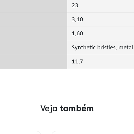
23
3,10
1,60
Synthetic bristles, meta
11,7
Veja
também