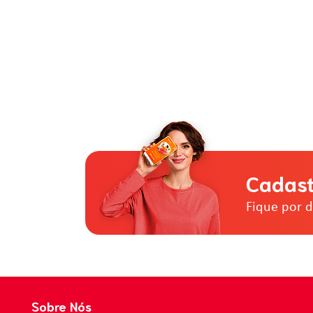
Cadast
Fique por 
Sobre Nós