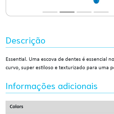
Descrição
Essential. Uma escova de dentes é essencial n
curvo, super estiloso e texturizado para uma 
Informações adicionais
Colors