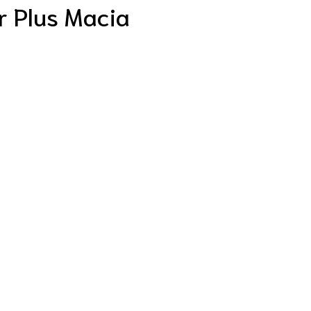
r Plus Macia