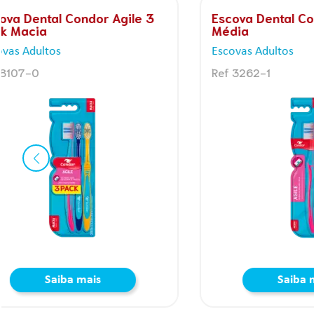
Escova Dental Condor Agile
Escova D
Média
Extramac
Escovas Adultos
Escovas A
Ref 3262-1
Ref 3267
Saiba mais