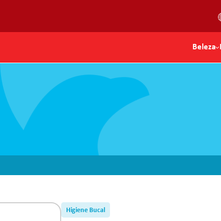
Beleza
Pintura Profissional
Acessórios
Acessórios
Limp
Banho
Limpe
Rolos para Pintura
Escovas Infant
Cutelaria
Bandejas
Géis Infantis
Escovas de C
Desempenadeiras
Pentes
Espátulas
Fitas
Lixas
Bolsa para
Higiene Bucal