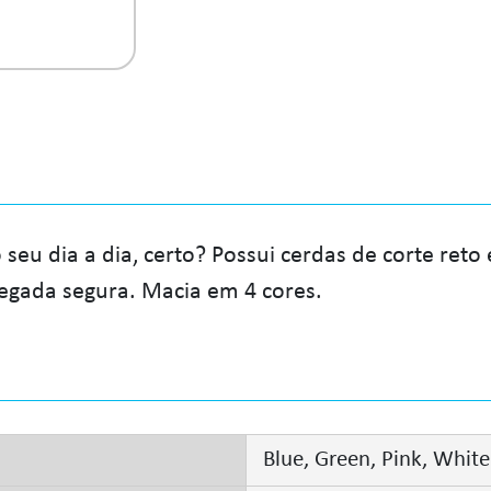
o seu dia a dia, certo? Possui cerdas de corte r
pegada segura. Macia em 4 cores.
Blue, Green, Pink, White