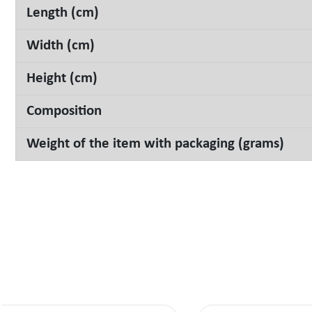
Length (cm)
Width (cm)
Height (cm)
Composition
Weight of the item with packaging (grams)