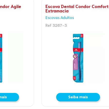
ental Condor Comfort
Escova dental Condor
ia
Minecraft Ultramacia
dultos
Escovas Jovens
-3
Ref 8600
Saiba mais
Saiba mais