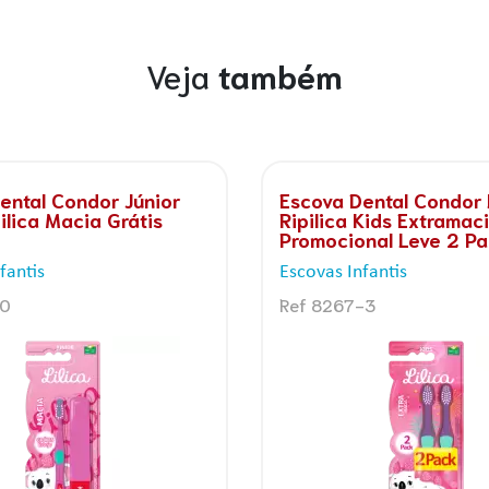
Veja
também
ental Condor Júnior
Escova Dental Condor L
pilica Macia Grátis
Ripilica Kids Extramac
Promocional Leve 2 Pa
fantis
Escovas Infantis
-0
Ref 8267-3