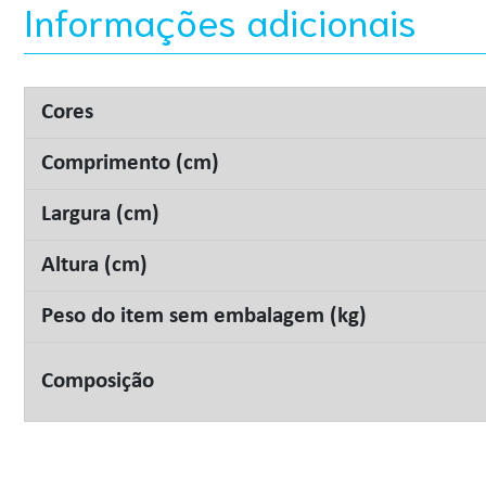
Informações adicionais
Cores
Comprimento (cm)
Largura (cm)
Altura (cm)
Peso do item sem embalagem (kg)
Composição