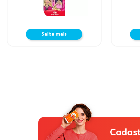
Saiba mais
Cadast