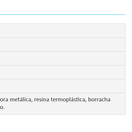
cora metálica, resina termoplástica, borracha
o.