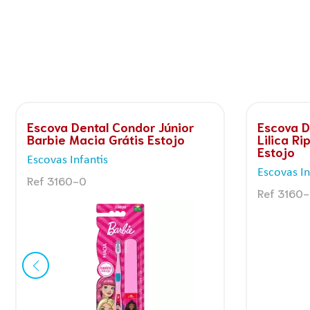
Escova Dental Condor Júnior
Escova D
Barbie Macia Grátis Estojo
Lilica Ri
Estojo
Escovas Infantis
Escovas In
Ref 3160-0
Ref 3160