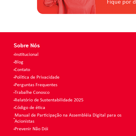
Fique por 
Sobre Nós
Institucional
Blog
Contato
Política de Privacidade
Perguntas Frequentes
Trabalhe Conosco
Relatório de Sustentabilidade 2025
Código de ética
Manual de Participação na Assembléia Digital para os
Acionistas
Prevenir Não Dói