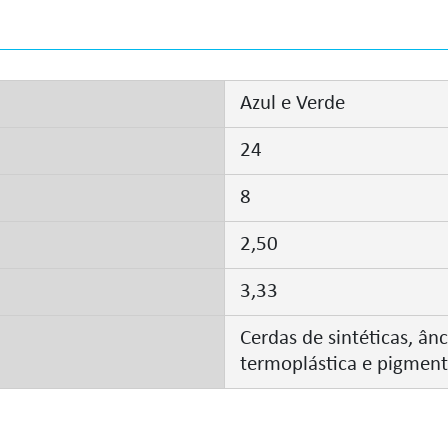
Azul e Verde
24
8
2,50
3,33
Cerdas de sintéticas, ân
termoplástica e pigment