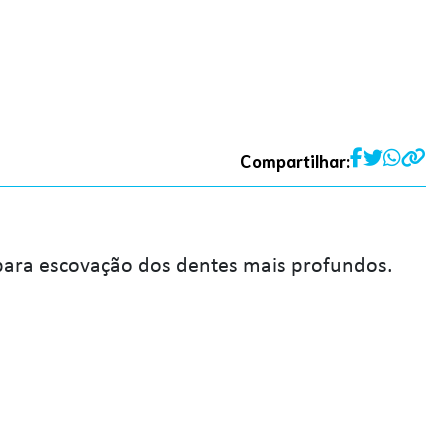
Compartilhar:
s para escovação dos dentes mais profundos.