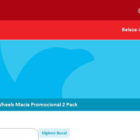
Beleza
Pintura Profissional
Acessórios
Acessórios
Limp
Banho
Limpe
Rolos para Pintura
Escovas Infant
Cutelaria
Bandejas
Géis Infantis
Escovas de C
Desempenadeiras
Pentes
Espátulas
Wheels Macia Promocional 2 Pack
Fitas
Lixas
Bolsa para
Higiene Bucal