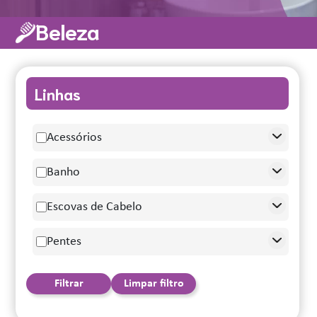
Beleza
Linhas
Acessórios
Banho
Escovas de Cabelo
Pentes
Filtrar
Limpar filtro