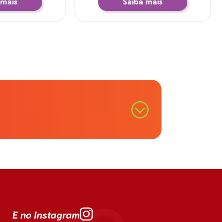
 mais
Saiba mais
E no Instagram