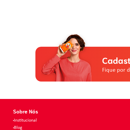
Cadast
Fique por 
Sobre Nós
Institucional
Blog