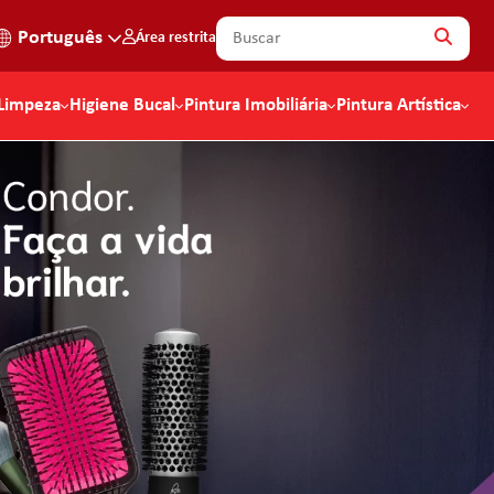
Português
Área restrita
Limpeza
Higiene Bucal
Pintura Imobiliária
Pintura Artística
eza
Drywall
Enxaguante Bucal
Escovas Adultos
Trinchas
Acessórios
za Profissional
Artesanato
is
Acessórios
Escovas Jovens
Fios Dentais
Baldes
Escolar
Broxas
GEL Adultos
Caixa
Kits Infantis
abelo
Kits
EPIs
Escovas
Profissional
Esponjas
Extensores
Rolos
Garfos
Kits para Pintura
Trinchas
Número Residencial
PAD
Limpeza Automotiva