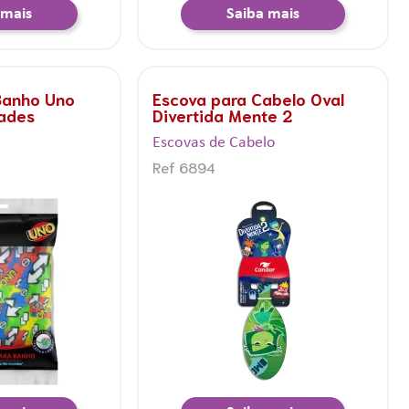
 mais
Saiba mais
Banho Uno
Escova para Cabelo Oval
ades
Divertida Mente 2
Escovas de Cabelo
Ref 6894