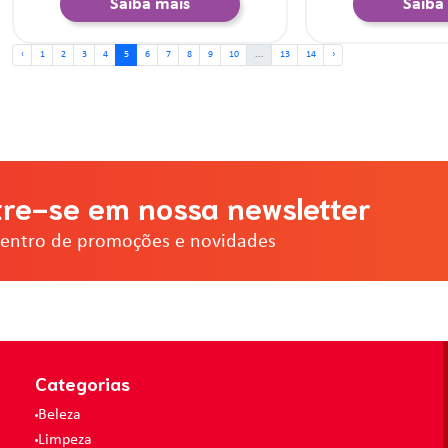
Saiba mais
Saiba
‹
1
2
3
4
5
6
7
8
9
10
...
13
14
›
re-se em nossa newsletter
dentro de promoções e novidades
Categorias
Beleza
Limpeza