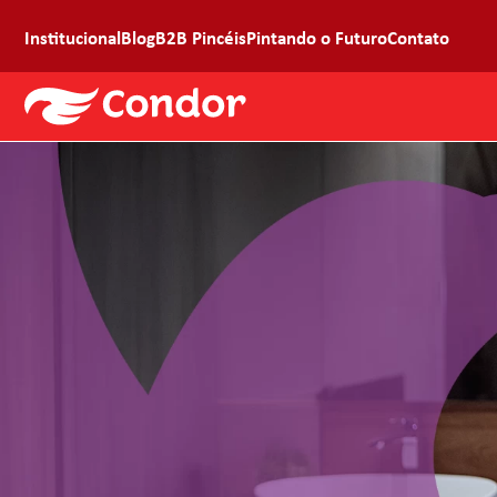
Institucional
Blog
B2B Pincéis
Pintando o Futuro
Contato