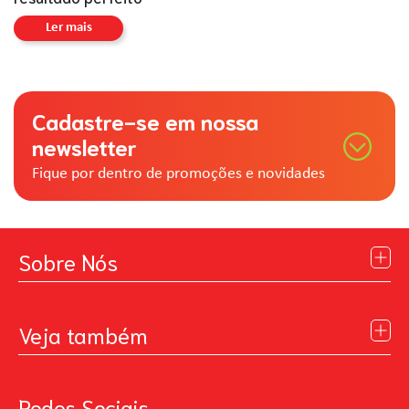
Ler mais
Cadastre-se em nossa
newsletter
Fique por dentro de promoções e novidades
Sobre Nós
Institucional
Blog
Veja também
Contato
Política de Privacidade
Galeria de Inspiração
Perguntas Frequentes
Pintando o Futuro
Redes Sociais