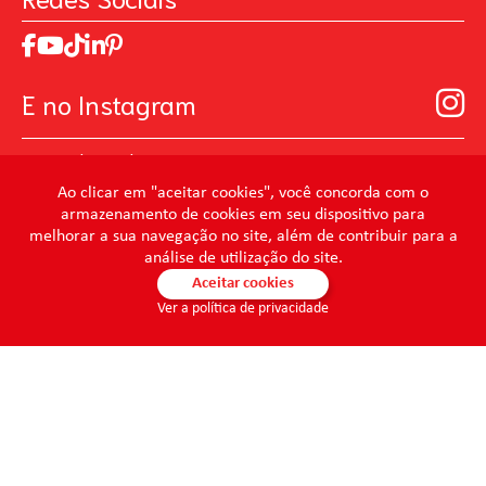
Trabalhe Conosco
MasterChef
Relatório de Sustentabilidade 2025
Art Of Love
Código de ética
Loja Virtual B2B - Ferramentas para Pintura
Manual de Participação na Assembléia Digital para os
Seja um distribuidor de Limpeza Profissional
E no Instagram
Acionistas
Prevenir Não Dói
@mundocondor
@condorbeleza
Ao clicar em "aceitar cookies", você concorda com o
armazenamento de cookies em seu dispositivo para
@condorlimpeza
melhorar a sua navegação no site, além de contribuir para a
@condorhigienebucal
análise de utilização do site.
@condorpinturaimobiliaria
Aceitar cookies
Ver a política de privacidade
@condorpinturaartistica
@condorlimpezaprofissional
© 2026 - Condor - Todos os direitos reservados. CONDOR S.A. -
CNPJ 86.046.448/0001-61 -
condor@condor.ind.br