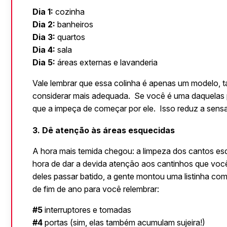
Dia 1:
 cozinha
Dia 2:
 banheiros
Dia 3:
 quartos
Dia 4:
 sala
Dia 5:
 áreas externas e lavanderia
Vale lembrar que essa colinha é apenas um modelo, t
considerar mais adequada.  Se você é uma daquelas 
que a impeça de começar por ele.  Isso reduz a sens
3. Dê atenção às áreas esquecidas
A hora mais temida chegou: a limpeza dos cantos esqu
hora de dar a devida atenção aos cantinhos que você
deles passar batido, a gente montou uma listinha co
de fim de ano para você relembrar:
#5 
interruptores e tomadas
#4
 portas (sim, elas também acumulam sujeira!)