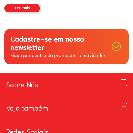
Ler mais
Cadastre-se em nossa
newsletter
Fique por dentro de promoções e novidades
Sobre Nós
Institucional
Blog
Veja também
Contato
Política de Privacidade
Galeria de Inspiração
Perguntas Frequentes
Pintando o Futuro
Redes Sociais