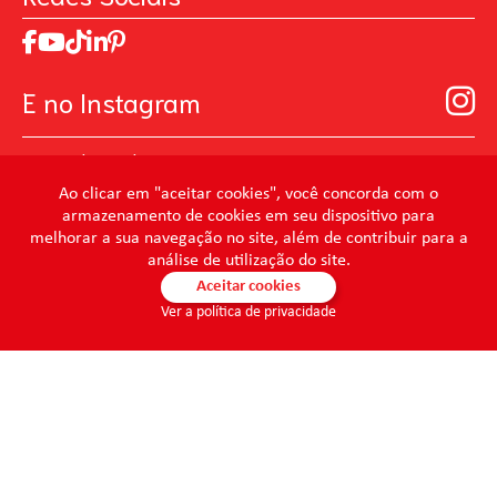
Trabalhe Conosco
MasterChef
Relatório de Sustentabilidade 2025
Art Of Love
Código de ética
Loja Virtual B2B - Ferramentas para Pintura
Manual de Participação na Assembléia Digital para os
Seja um distribuidor de Limpeza Profissional
E no Instagram
Acionistas
Prevenir Não Dói
@mundocondor
@condorbeleza
Ao clicar em "aceitar cookies", você concorda com o
armazenamento de cookies em seu dispositivo para
@condorlimpeza
melhorar a sua navegação no site, além de contribuir para a
@condorhigienebucal
análise de utilização do site.
@condorpinturaimobiliaria
Aceitar cookies
Ver a política de privacidade
@condorpinturaartistica
@condorlimpezaprofissional
© 2026 - Condor - Todos os direitos reservados. CONDOR S.A. -
CNPJ 86.046.448/0001-61 -
condor@condor.ind.br