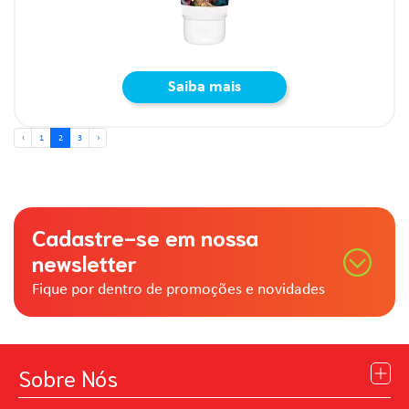
Saiba mais
‹
1
2
3
›
Cadastre-se em nossa
newsletter
Fique por dentro de promoções e novidades
Sobre Nós