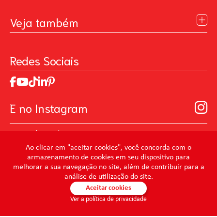
Institucional
Blog
Veja também
Contato
Política de Privacidade
Galeria de Inspiração
Perguntas Frequentes
Pintando o Futuro
Redes Sociais
Trabalhe Conosco
MasterChef
Relatório de Sustentabilidade 2025
Art Of Love
Código de ética
Loja Virtual B2B - Ferramentas para Pintura
Manual de Participação na Assembléia Digital para os
Seja um distribuidor de Limpeza Profissional
E no Instagram
Acionistas
Prevenir Não Dói
@mundocondor
@condorbeleza
Ao clicar em "aceitar cookies", você concorda com o
armazenamento de cookies em seu dispositivo para
@condorlimpeza
melhorar a sua navegação no site, além de contribuir para a
@condorhigienebucal
análise de utilização do site.
@condorpinturaimobiliaria
Aceitar cookies
Ver a política de privacidade
@condorpinturaartistica
@condorlimpezaprofissional