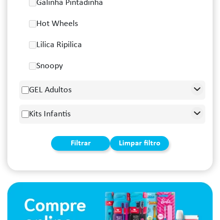
Galinha Pintadinha
Hot Wheels
Lilica Ripilica
Snoopy
GEL Adultos
Kits Infantis
Filtrar
Limpar filtro