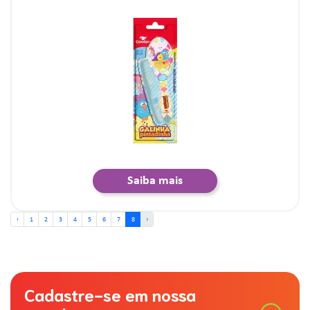
Saiba mais
‹
1
2
3
4
5
6
7
8
›
Cadastre-se em nossa