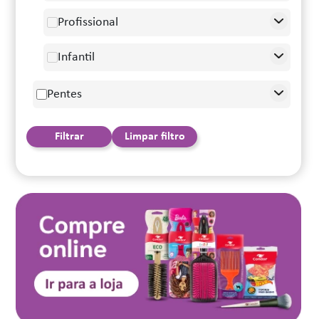
Profissional
Infantil
Pentes
Filtrar
Limpar filtro