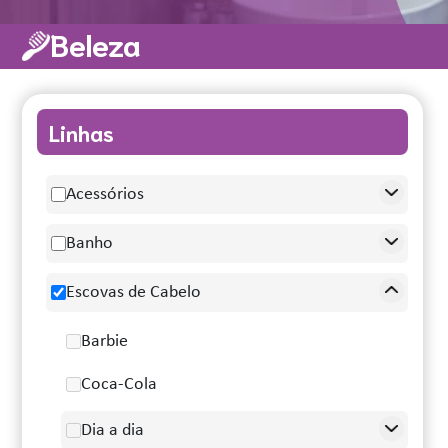
Beleza
Linhas
Acessórios
Banho
Escovas de Cabelo
Barbie
Coca-Cola
Dia a dia