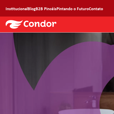
Institucional
Blog
B2B Pincéis
Pintando o Futuro
Contato