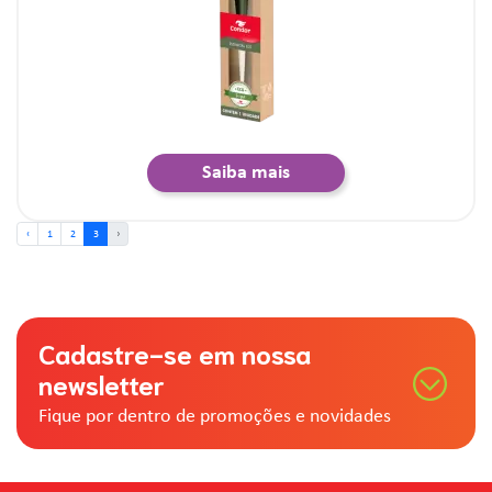
Saiba mais
‹
1
2
3
›
Cadastre-se em nossa
newsletter
Fique por dentro de promoções e novidades